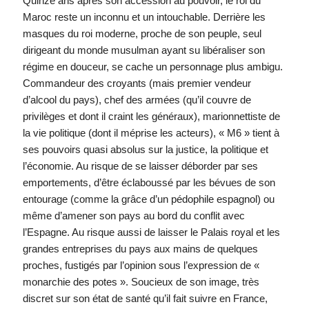
Quinze ans après son accession au pouvoir, le roi du
Maroc reste un inconnu et un intouchable. Derrière les
masques du roi moderne, proche de son peuple, seul
dirigeant du monde musulman ayant su libéraliser son
régime en douceur, se cache un personnage plus ambigu.
Commandeur des croyants (mais premier vendeur
d’alcool du pays), chef des armées (qu’il couvre de
privilèges et dont il craint les généraux), marionnettiste de
la vie politique (dont il méprise les acteurs), « M6 » tient à
ses pouvoirs quasi absolus sur la justice, la politique et
l’économie. Au risque de se laisser déborder par ses
emportements, d’être éclaboussé par les bévues de son
entourage (comme la grâce d’un pédophile espagnol) ou
même d’amener son pays au bord du conflit avec
l’Espagne. Au risque aussi de laisser le Palais royal et les
grandes entreprises du pays aux mains de quelques
proches, fustigés par l’opinion sous l’expression de «
monarchie des potes ». Soucieux de son image, très
discret sur son état de santé qu’il fait suivre en France,