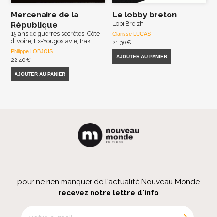
Mercenaire de la
Le lobby breton
République
Lobi Breizh
15 ans de guerres secrètes. Côte
Clarisse LUCAS
d'Ivoire, Ex-Yougoslavie, Irak...
21,30
€
Philippe LOBJOIS
AJOUTER AU PANIER
22,40
€
AJOUTER AU PANIER
pour ne rien manquer de l'actualité Nouveau Monde
recevez notre lettre d'info