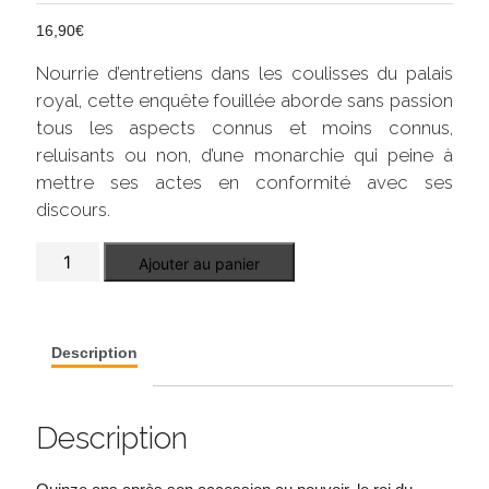
16,90
€
Nourrie d’entretiens dans les coulisses du palais
royal, cette enquête fouillée aborde sans passion
tous les aspects connus et moins connus,
reluisants ou non, d’une monarchie qui peine à
mettre ses actes en conformité avec ses
discours.
quantité
Ajouter au panier
de
Mohammed
VI,
derrière
les
Description
masques
Description