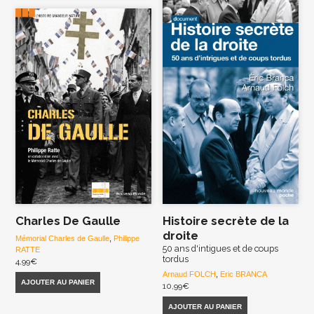
Charles De Gaulle
Histoire secrète de la
droite
Mémorial Charles de Gaulle
,
Philippe
50 ans d'intigues et de coups
RATTE
tordus
4,99
€
Arnaud FOLCH
,
Eric BRANCA
AJOUTER AU PANIER
10,99
€
AJOUTER AU PANIER