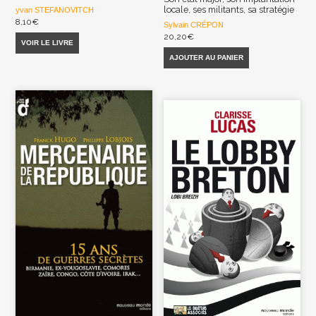
locale, ses militants, sa stratégie
yvan STEFANOVITCH
8,10
€
Sylvain CRÉPON
20,20
€
VOIR LE LIVRE
AJOUTER AU PANIER