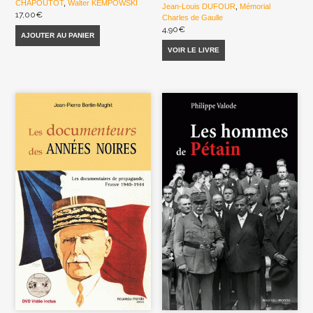
CHAPOUTOT
,
Walter KEMPOWSKI
Jean-Louis DUFOUR
,
Mémorial
17,00
€
Charles de Gaulle
4,90
€
AJOUTER AU PANIER
VOIR LE LIVRE