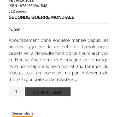
FÉVRIER 2021
ISBN : 9782380941548
512 pages
SECONDE GUERRE MONDIALE
24,00
€
Aboutissement d’une enquête menée depuis les
années 1990 par la collecte de témoignages
directs et le dépouillement de plusieurs archives
en France, Angleterre et Allemagne, cet ouvrage
rend hommage aux hommes et aux femmes du
réseau, tout en comblant un pan méconnu de
l’histoire générale de la Résistance.
quantité
Ajouter au panier
de
Le
réseau
Jade
Description