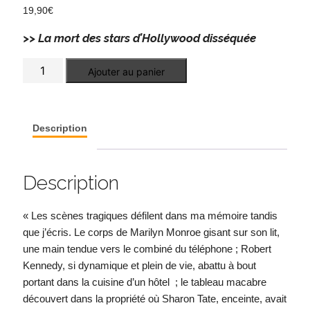
19,90
€
>>
La mort des stars d’Hollywood disséquée
quantité
Ajouter au panier
de
Le
légiste
d'Hollywood
Description
Description
« Les scènes tragiques défilent dans ma mémoire tandis
que j’écris. Le corps de Marilyn Monroe gisant sur son lit,
une main tendue vers le combiné du téléphone ; Robert
Kennedy, si dynamique et plein de vie, abattu à bout
portant dans la cuisine d’un hôtel ; le tableau macabre
découvert dans la propriété où Sharon Tate, enceinte, avait