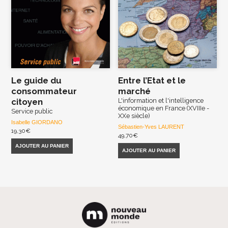
Le guide du
Entre l’Etat et le
consommateur
marché
citoyen
L'information et l'intelligence
économique en France (XVIIIe -
Service public
XXe siècle)
Isabelle GIORDANO
Sébastien-Yves LAURENT
19,30
€
49,70
€
AJOUTER AU PANIER
AJOUTER AU PANIER