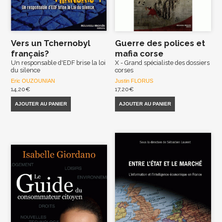
Vers un Tchernobyl
Guerre des polices et
français?
mafia corse
Un responsable d'EDF brise la loi
X - Grand spécialiste des dossiers
du silence
corses
Eric OUZOUNIAN
Justin FLORUS
14,20
€
17,20
€
AJOUTER AU PANIER
AJOUTER AU PANIER