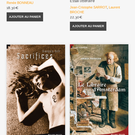
Essai littéraire
Renée BONNEAU
Jean-Cristophe SARROT
,
Laurent
18,30
€
BROCHE
AJOUTER AU PANIER
22,30
€
AJOUTER AU PANIER