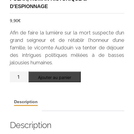
D'ESPIONNAGE
9,90
€
Afin de faire la lumière sur la mort suspecte d’un
grand seigneur et de rétablir l’honneur d’une
famille, le vicomte Audouin va tenter de déjouer
des intrigues politiques mêlées à de basses
jalousies humaines.
quantité
Ajouter au panier
de
La
malédiction
de
Gibelin
Description
Description