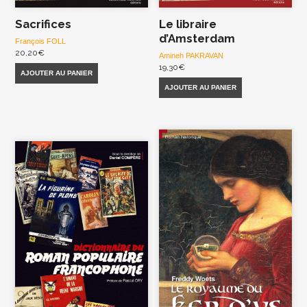
Sacrifices
Le libraire
d’Amsterdam
François FOLL
20,20
€
Amineh PAKRAVAN
19,30
€
AJOUTER AU PANIER
AJOUTER AU PANIER