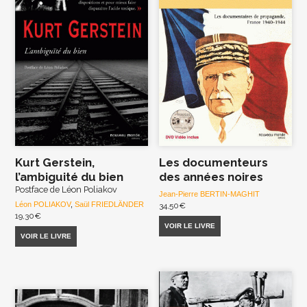
Kurt Gerstein,
Les documenteurs
l’ambiguité du bien
des années noires
Postface de Léon Poliakov
Jean-Pierre BERTIN-MAGHIT
Léon POLIAKOV
,
Saül FRIEDLÄNDER
34,50
€
19,30
€
VOIR LE LIVRE
VOIR LE LIVRE