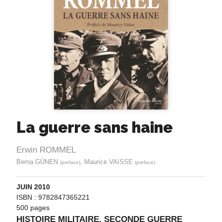
La guerre sans haine
Erwin ROMMEL
Berna GÜNEN
, Maurice VAïSSE
(preface)
(preface)
JUIN 2010
ISBN : 9782847365221
500 pages
HISTOIRE MILITAIRE
,
SECONDE GUERRE