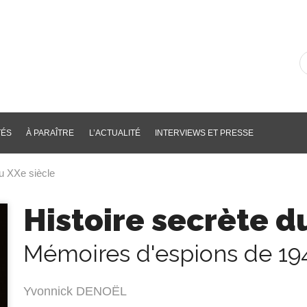
R
d
li
p
m
cl
TÉS
À PARAÎTRE
L’ACTUALITÉ
INTERVIEWS ET PRESSE
du XXe siècle
Histoire secrète d
Mémoires d'espions de 19
Yvonnick DENOËL