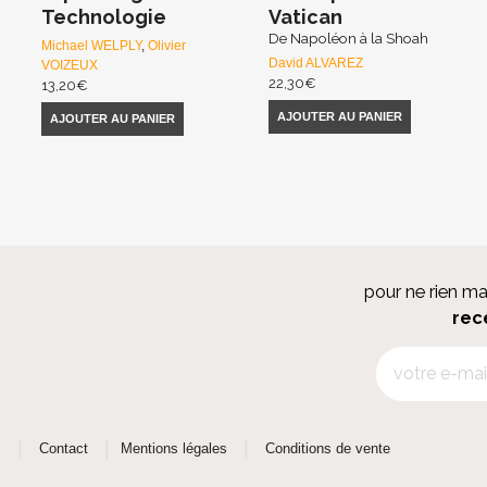
Technologie
Vatican
De Napoléon à la Shoah
Michael WELPLY
,
Olivier
David ALVAREZ
VOIZEUX
22,30
€
13,20
€
AJOUTER AU PANIER
AJOUTER AU PANIER
pour ne rien m
rec
|
|
|
s
Contact
Mentions légales
Conditions de vente