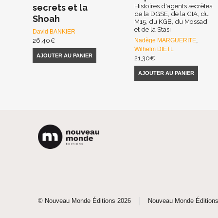
Histoires d'agents secrètes
secrets et la
de la DGSE, de la CIA, du
Shoah
M15, du KGB, du Mossad
et de la Stasi
David BANKIER
26,40
€
Nadège MARGUERITE
,
Wilhelm DIETL
AJOUTER AU PANIER
21,30
€
AJOUTER AU PANIER
|
© Nouveau Monde Éditions 2026
Nouveau Monde Édition