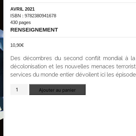
AVRIL 2021
ISBN : 9782380941678
430 pages
RENSEIGNEMENT
10,90
€
Des décombres du second conflit mondial à la 
décolonisation et les nouvelles menaces terrorist
services du monde entier dévoilent ici les épisode
quantité
Ajouter au panier
de
Histoire
secrète
du
XXe
siècle