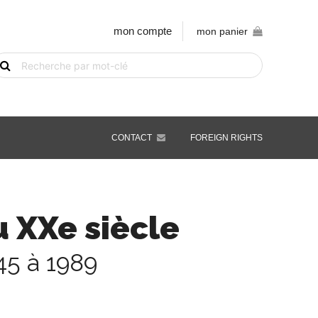
mon compte
mon panier
echerche
e
vre
ar
ot-
é
CONTACT
FOREIGN RIGHTS
u XXe siècle
45 à 1989