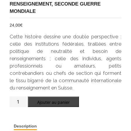
RENSEIGNEMENT
,
SECONDE GUERRE
MONDIALE
24,00
€
Cette histoire dessine une double perspective :
celle des institutions fédérales, tiraillées entre
politique de neutralité et besoin de
renseignements ; celle des individus, agents
professionnels ou amateurs, petits
contrebandiers ou chefs de section qui forment
le tissu bigarré de la communauté internationale
du renseignement en Suisse.
quantité
Ajouter au panier
de
Guerre
secrète
en
Suisse
Description