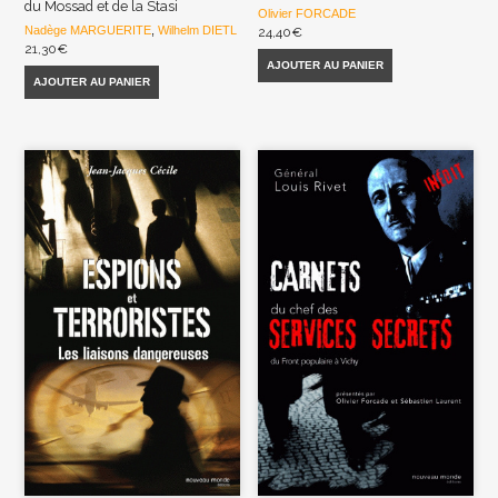
du Mossad et de la Stasi
Olivier FORCADE
Nadège MARGUERITE
,
Wilhelm DIETL
24,40
€
21,30
€
AJOUTER AU PANIER
AJOUTER AU PANIER