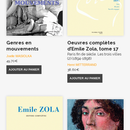
Genres en
Oeuvres complètes
mouvements
d’Emile Zola, tome 17
Paris fin de siècle. Les trois villes
Joelle WASIOLKA
(2) (1894-1898)
49,70
€
Henri MITTERRAND
38,60
€
AJOUTER AU PANIER
AJOUTER AU PANIER