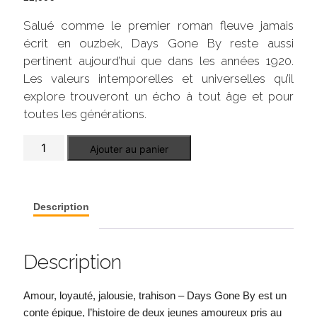
Salué comme le premier roman fleuve jamais
écrit en ouzbek, Days Gone By reste aussi
pertinent aujourd’hui que dans les années 1920.
Les valeurs intemporelles et universelles qu’il
explore trouveront un écho à tout âge et pour
toutes les générations.
quantité
Ajouter au panier
de
Days
gone
by
Description
Description
Amour, loyauté, jalousie, trahison – Days Gone By est un
conte épique, l’histoire de deux jeunes amoureux pris au