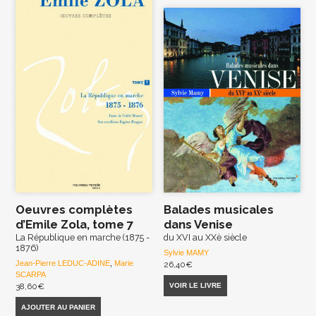
Oeuvres complètes
Balades musicales
d’Emile Zola, tome 7
dans Venise
La République en marche (1875 -
du XVI au XXè siècle
1876)
Sylvie MAMY
Jean-Pierre LEDUC-ADINE
,
Marie
26,40
€
SCARPA
VOIR LE LIVRE
38,60
€
AJOUTER AU PANIER