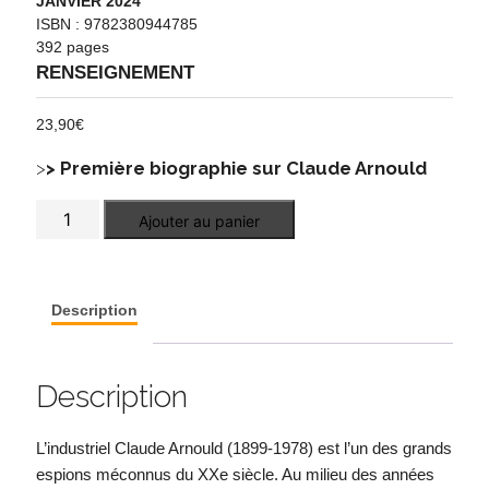
JANVIER 2024
ISBN : 9782380944785
392 pages
RENSEIGNEMENT
23,90
€
>
> Première biographie sur Claude Arnould
quantité
Ajouter au panier
de
Claude
Arnould
:
industriel,
Description
résistant,
homme
d'influence,
espion
Description
L’industriel Claude Arnould (1899-1978) est l’un des grands
espions méconnus du XXe siècle. Au milieu des années