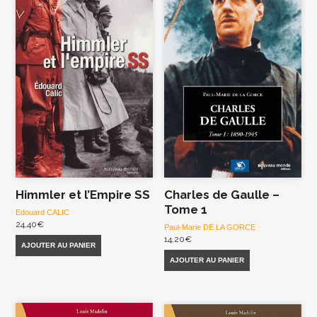
Himmler et l’Empire SS
Charles de Gaulle –
Tome 1
Edouard CALIC
24,40
€
Paul-Marie DE LA GORCE
14,20
€
AJOUTER AU PANIER
AJOUTER AU PANIER