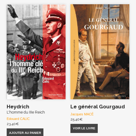
Heydrich
Le général Gourgaud
L'homme du IIIe Reich
Jacques MACÉ
Edouard CALIC
25,40
€
23,40
€
VOIR LE LIVRE
AJOUTER AU PANIER