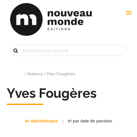
menu
Recherche
de
livre
par
mot-
clé
Accueil
/ Auteurs / Yves Fougères
Yves Fougères
tri alphabétique
|
tri par date de parution