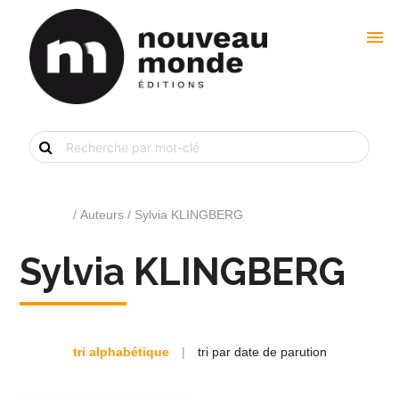
menu
Recherche
de
livre
par
mot-
clé
Accueil
/ Auteurs / Sylvia KLINGBERG
Sylvia KLINGBERG
tri alphabétique
|
tri par date de parution