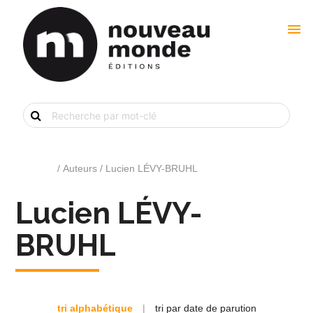
menu
Recherche
de
livre
par
mot-
clé
Accueil
/ Auteurs / Lucien LÉVY-BRUHL
Lucien LÉVY-
BRUHL
tri alphabétique
|
tri par date de parution