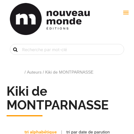
menu
Recherche
de
livre
par
mot-
clé
Accueil
/ Auteurs / Kiki de MONTPARNASSE
Kiki de
MONTPARNASSE
tri alphabétique
|
tri par date de parution