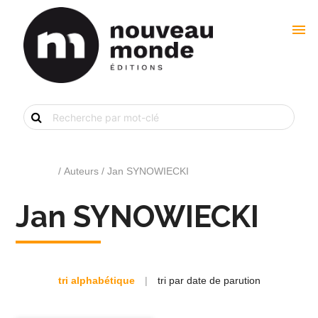
menu
Recherche
de
livre
par
mot-
clé
Accueil
/ Auteurs / Jan SYNOWIECKI
Jan SYNOWIECKI
tri alphabétique
|
tri par date de parution