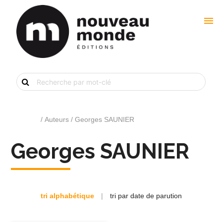
menu
Recherche
de
livre
par
mot-
clé
Accueil
/ Auteurs / Georges SAUNIER
Georges SAUNIER
tri alphabétique
|
tri par date de parution