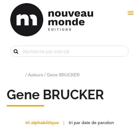
menu
Recherche
de
livre
par
mot-
clé
Accueil
/ Auteurs / Gene BRUCKER
Gene BRUCKER
tri alphabétique
|
tri par date de parution