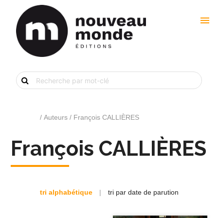
menu
Recherche
de
livre
par
mot-
clé
Accueil
/ Auteurs / François CALLIÈRES
François CALLIÈRES
tri alphabétique
|
tri par date de parution