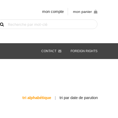
mon compte
mon panier
echerche
e
vre
ar
ot-
é
CONTACT
FOREIGN RIGHTS
tri alphabétique
|
tri par date de parution