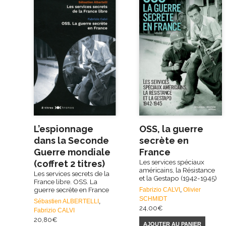
L’espionnage
OSS, la guerre
dans la Seconde
secrète en
Guerre mondiale
France
Les services spéciaux
(coffret 2 titres)
américains, la Résistance
Les services secrets de la
et la Gestapo (1942-1945)
France libre. OSS. La
guerre secrète en France
Fabrizio CALVI
,
Olivier
SCHMIDT
Sébastien ALBERTELLI
,
24,00
€
Fabrizio CALVI
20,80
€
AJOUTER AU PANIER