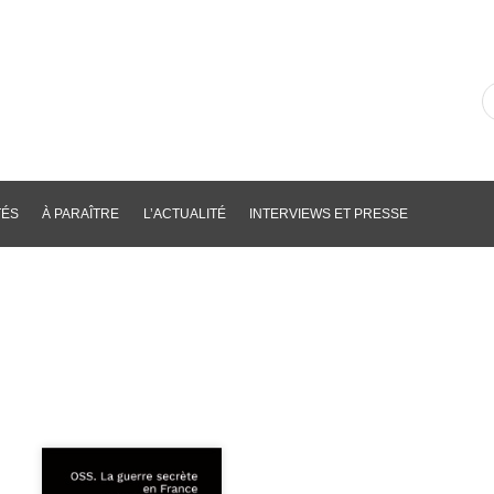
R
d
li
p
m
cl
TÉS
À PARAÎTRE
L’ACTUALITÉ
INTERVIEWS ET PRESSE