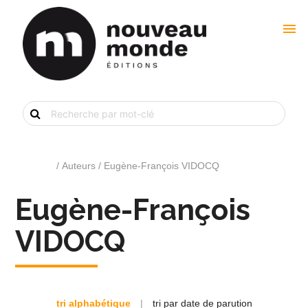
menu
Recherche
de
livre
par
mot-
clé
Accueil
/ Auteurs / Eugène-François VIDOCQ
Eugène-François
VIDOCQ
tri alphabétique
|
tri par date de parution