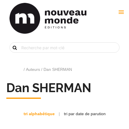
menu
Recherche
de
livre
par
mot-
clé
Accueil
/ Auteurs / Dan SHERMAN
Dan SHERMAN
tri alphabétique
|
tri par date de parution