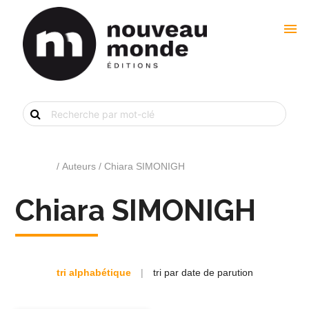
menu
Recherche
de
livre
par
mot-
clé
Accueil
/ Auteurs / Chiara SIMONIGH
Chiara SIMONIGH
tri alphabétique
|
tri par date de parution