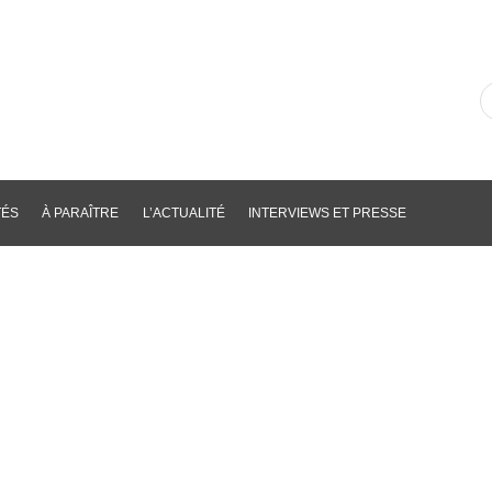
R
d
li
p
m
cl
TÉS
À PARAÎTRE
L’ACTUALITÉ
INTERVIEWS ET PRESSE