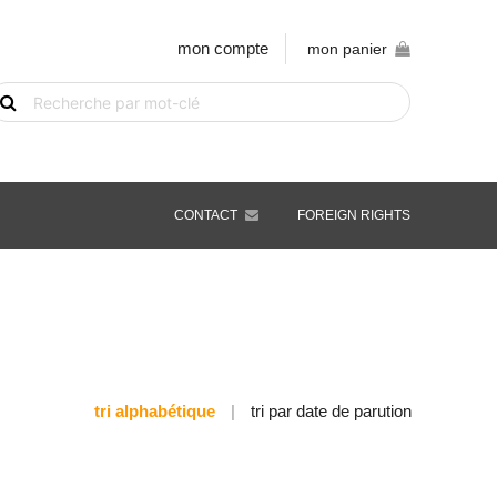
mon compte
mon panier
echerche
e
vre
ar
ot-
é
CONTACT
FOREIGN RIGHTS
tri alphabétique
|
tri par date de parution