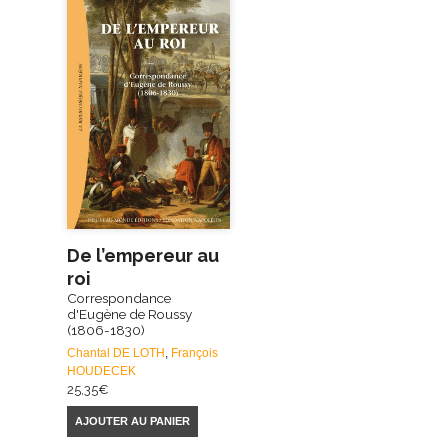
De l’empereur au
roi
Correspondance
d'Eugène de Roussy
(1806-1830)
Chantal DE LOTH
,
François
HOUDECEK
25,35
€
AJOUTER AU PANIER