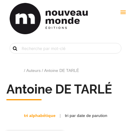
menu
Recherche
de
livre
par
mot-
clé
Accueil
/ Auteurs / Antoine DE TARLÉ
Antoine DE TARLÉ
tri alphabétique
|
tri par date de parution