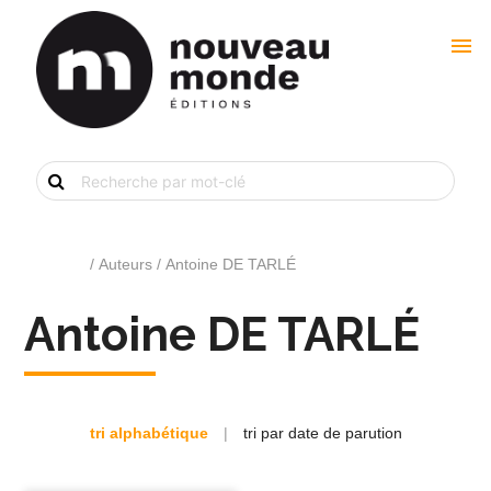
menu
Recherche
de
livre
par
mot-
clé
Accueil
/ Auteurs / Antoine DE TARLÉ
Antoine DE TARLÉ
tri alphabétique
|
tri par date de parution