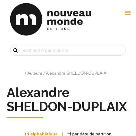
menu
Recherche
de
livre
par
mot-
clé
Accueil
/ Auteurs / Alexandre SHELDON-DUPLAIX
Alexandre
SHELDON-DUPLAIX
tri alphabétique
|
tri par date de parution