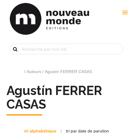
menu
Recherche
de
livre
par
mot-
clé
Accueil
/ Auteurs / Agustín FERRER CASAS
Agustín FERRER
CASAS
tri alphabétique
|
tri par date de parution