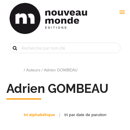
menu
Recherche
de
livre
par
mot-
clé
Accueil
/ Auteurs / Adrien GOMBEAU
Adrien GOMBEAU
tri alphabétique
|
tri par date de parution