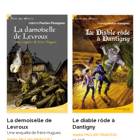
La demoiselle de
Le diable rôde à
Levroux
Dantigny
Une enquête de frère Hugues
Adeline PAULIAN-PAVAGEAU
Adeline PAULIAN-PAVAGEAU
12,20
€