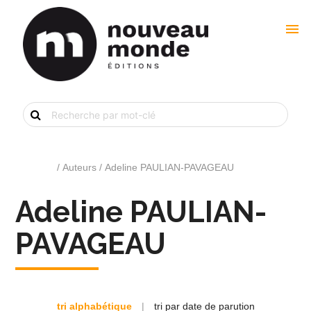
menu
Recherche
de
livre
par
mot-
clé
Accueil
/ Auteurs / Adeline PAULIAN-PAVAGEAU
Adeline PAULIAN-
PAVAGEAU
tri alphabétique
|
tri par date de parution