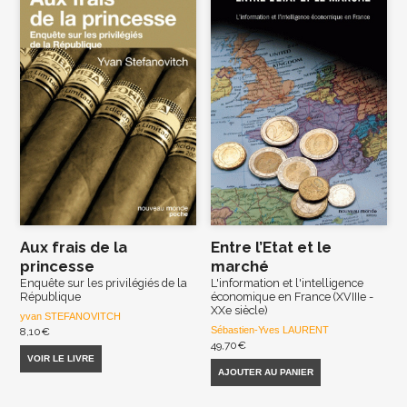
Aux frais de la
Entre l’Etat et le
princesse
marché
Enquête sur les privilégiés de la
L'information et l'intelligence
République
économique en France (XVIIIe -
XXe siècle)
yvan STEFANOVITCH
Sébastien-Yves LAURENT
8,10
€
49,70
€
VOIR LE LIVRE
AJOUTER AU PANIER