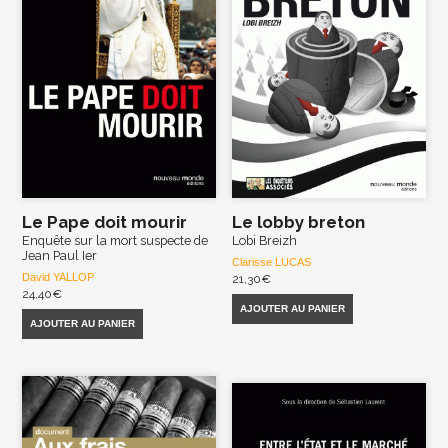
Le Pape doit mourir
Le lobby breton
Enquête sur la mort suspecte de
Lobi Breizh
Jean Paul Ier
Clarisse LUCAS
David YALLOP
21,30
€
24,40
€
AJOUTER AU PANIER
AJOUTER AU PANIER