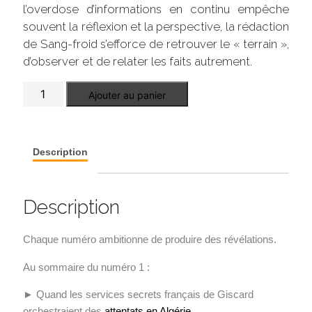
l’overdose d’informations en continu empêche
souvent la réflexion et la perspective, la rédaction
de Sang-froid s’efforce de retrouver le « terrain »,
d’observer et de relater les faits autrement.
quantité
Ajouter au panier
de
Sang-
froid
n°
1
Description
Description
Chaque numéro ambitionne de produire des révélations.
Au sommaire du numéro 1 :
► Quand les services secrets français de Giscard
orchestraient des
attentats en Algérie