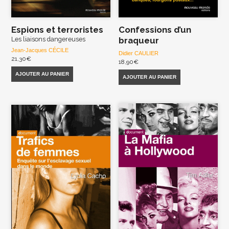
Espions et terroristes
Confessions d’un
Les liaisons dangereuses
braqueur
Jean-Jacques CÉCILE
Didier CAULIER
21,30
€
18,90
€
AJOUTER AU PANIER
AJOUTER AU PANIER