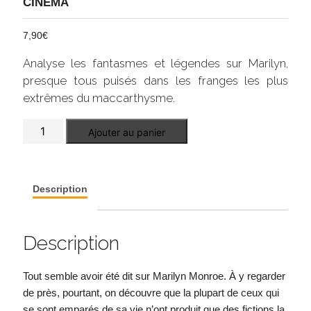
CINÉMA
7,90
€
Analyse les fantasmes et légendes sur Marilyn,
presque tous puisés dans les franges les plus
extrêmes du maccarthysme.
quantité
Ajouter au panier
de
Marilyn
au-
delà
des
Description
mensonges
Description
Tout semble avoir été dit sur Marilyn Monroe. À y regarder
de près, pourtant, on découvre que la plupart de ceux qui
se sont emparés de sa vie n’ont produit que des fictions la