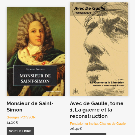
Monsieur de Saint-
Avec de Gaulle, tome
Simon
1, La guerre et la
reconstruction
Georges POISSON
14,20
€
Fondation et Institut Charles de Gaulle
26,40
€
VOIR LE LIVRE