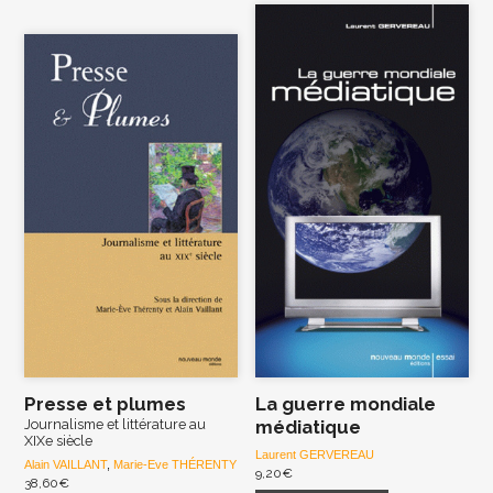
Presse et plumes
La guerre mondiale
Journalisme et littérature au
médiatique
XIXe siècle
Laurent GERVEREAU
Alain VAILLANT
,
Marie-Eve THÉRENTY
9,20
€
38,60
€