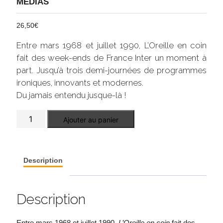
MÉDIAS
26,50
€
Entre mars 1968 et juillet 1990, L’Oreille en coin
fait des week-ends de France Inter un moment à
part. Jusqu’à trois demi-journées de programmes
ironiques, innovants et modernes.
Du jamais entendu jusque-là !
quantité
Ajouter au panier
de
L'Oreille
en
coin,
une
Description
radio
dans
la
radio
Description
Entre mars 1968 et juillet 1990,
L’Oreille en coin
fait des