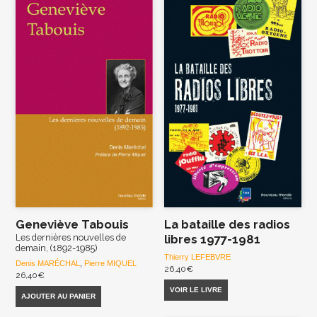
Geneviève Tabouis
La bataille des radios
Les dernières nouvelles de
libres 1977-1981
demain, (1892-1985)
Thierry LEFEBVRE
Denis MARÉCHAL
,
Pierre MIQUEL
26,40
€
26,40
€
VOIR LE LIVRE
AJOUTER AU PANIER