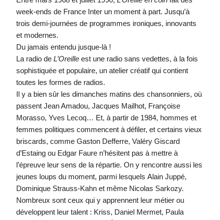
week-ends de France Inter un moment à part. Jusqu’à
trois demi-journées de programmes ironiques, innovants
et modernes.
Du jamais entendu jusque-là !
La radio de
L’Oreille
est une radio sans vedettes, à la fois
sophistiquée et populaire, un atelier créatif qui contient
toutes les formes de radios.
Il y a bien sûr les dimanches matins des chansonniers, où
passent
Jean Amadou, Jacques Mailhot, Françoise
Morasso, Yves Lecoq
… Et, à partir de 1984, hommes et
femmes politiques commencent à défiler, et certains vieux
briscards, comme
Gaston Defferre, Valéry Giscard
d’Estaing ou Edgar Faure
n’hésitent pas à mettre à
l’épreuve leur sens de la répartie. On y rencontre aussi les
jeunes loups du moment, parmi lesquels
Alain Juppé,
Dominique Strauss-Kahn
et même
Nicolas Sarkoz
y.
Nombreux sont ceux qui y apprennent leur métier ou
développent leur talent :
Kriss, Daniel Mermet, Paula