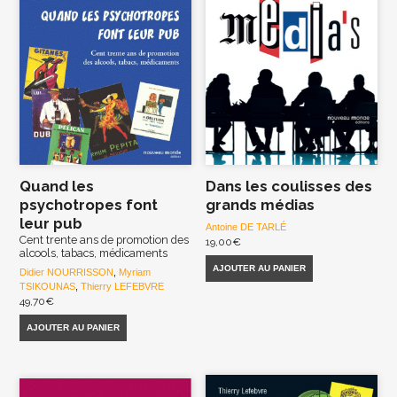
Quand les
Dans les coulisses des
psychotropes font
grands médias
leur pub
Antoine DE TARLÉ
Cent trente ans de promotion des
19,00
€
alcools, tabacs, médicaments
AJOUTER AU PANIER
Didier NOURRISSON
,
Myriam
TSIKOUNAS
,
Thierry LEFEBVRE
49,70
€
AJOUTER AU PANIER