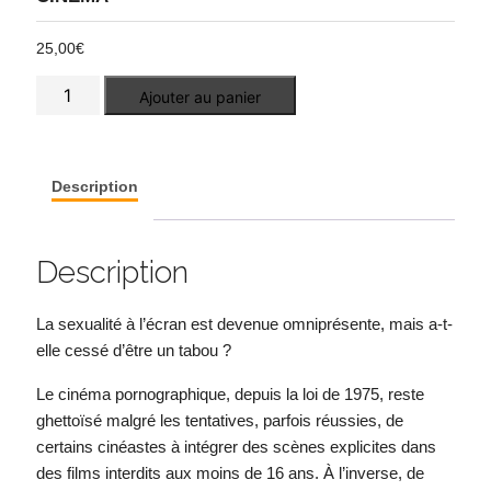
25,00
€
quantité
Ajouter au panier
de
L'intimité
à
l'écran
Description
Description
La sexualité à l’écran est devenue omniprésente, mais a-t-
elle cessé d’être un tabou ?
Le cinéma pornographique, depuis la loi de 1975, reste
ghettoïsé malgré les tentatives, parfois réussies, de
certains cinéastes à intégrer des scènes explicites dans
des films interdits aux moins de 16 ans. À l’inverse, de