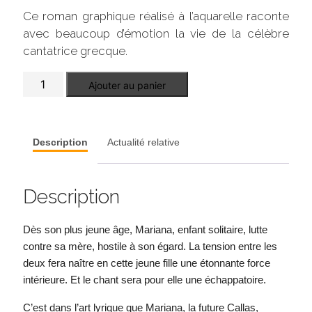
Ce roman graphique réalisé à l’aquarelle raconte
avec beaucoup d’émotion la vie de la célèbre
cantatrice grecque.
quantité
Ajouter au panier
de
La
Callas
Description
Actualité relative
Description
Dès son plus jeune âge, Mariana, enfant solitaire, lutte
contre sa mère, hostile à son égard. La tension entre les
deux fera naître en cette jeune fille une étonnante force
intérieure. Et le chant sera pour elle une échappatoire.
C’est dans l’art lyrique que Mariana, la future Callas,