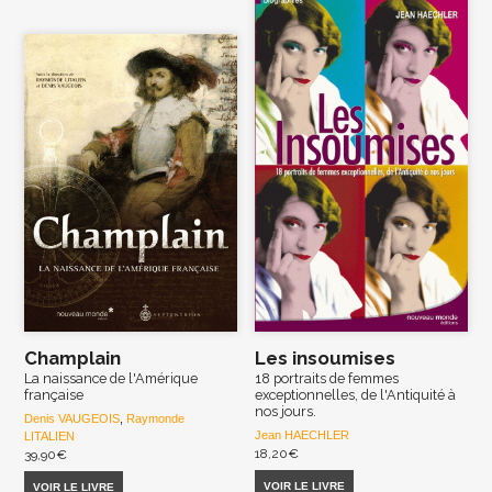
Champlain
Les insoumises
La naissance de l'Amérique
18 portraits de femmes
française
exceptionnelles, de l'Antiquité à
nos jours.
Denis VAUGEOIS
,
Raymonde
Jean HAECHLER
LITALIEN
18,20
€
39,90
€
VOIR LE LIVRE
VOIR LE LIVRE