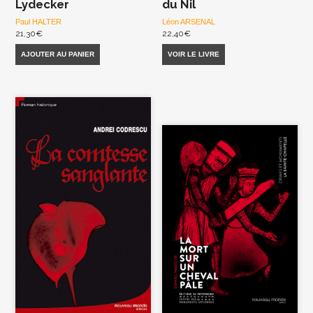
Lydecker
du Nil
Paul HALTER
Léon ARSENAL
21,30
€
22,40
€
AJOUTER AU PANIER
VOIR LE LIVRE