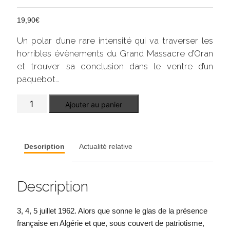
19,90
€
Un polar d’une rare intensité qui va traverser les
horribles évènements du Grand Massacre d’Oran
et trouver sa conclusion dans le ventre d’un
paquebot…
quantité
Ajouter au panier
de
In
fine
mundi
Description
Actualité relative
Description
3, 4, 5 juillet 1962. Alors que sonne le glas de la présence
française en Algérie et que, sous couvert de patriotisme,