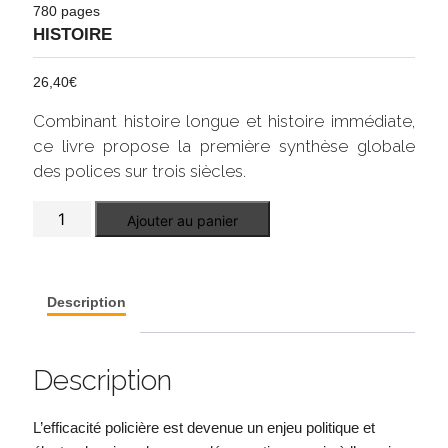
780 pages
HISTOIRE
26,40
€
Combinant histoire longue et histoire immédiate,
ce livre propose la première synthèse globale
des polices sur trois siècles.
quantité
Ajouter au panier
de
Histoire
des
polices
en
Description
France
Description
L’efficacité policière est devenue un enjeu politique et