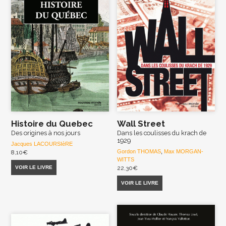
Histoire du Quebec
Wall Street
Des origines à nos jours
Dans les coulisses du krach de
1929
Jacques LACOURSIèRE
Gordon THOMAS
,
Max MORGAN-
8,10
€
WITTS
VOIR LE LIVRE
22,30
€
VOIR LE LIVRE