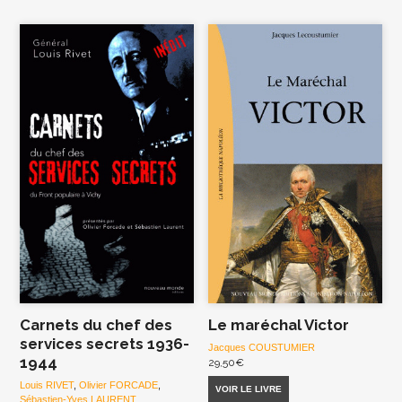
Carnets du chef des
Le maréchal Victor
services secrets 1936-
Jacques COUSTUMIER
1944
29,50
€
Louis RIVET
,
Olivier FORCADE
,
VOIR LE LIVRE
Sébastien-Yves LAURENT