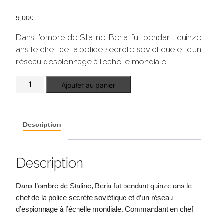
9,00
€
Dans l’ombre de Staline, Beria fut pendant quinze
ans le chef de la police secrète soviétique et d’un
réseau d’espionnage à l’échelle mondiale.
quantité
Ajouter au panier
de
Beria,
chef
de
la
Description
police
secrète
stalinienne
Description
Dans l’ombre de Staline, Beria fut pendant quinze ans le
chef de la police secrète soviétique et d’un réseau
d’espionnage à l’échelle mondiale. Commandant en chef