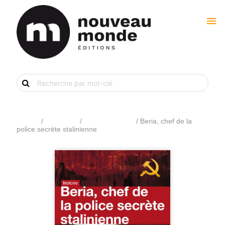
menu
Recherche
de
livre
par
mot-
clé
Accueil
/
Catalogue
/
Renseignement
/ Beria, chef de la
police secrète stalinienne