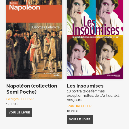
Napoléon (collection
Les insoumises
Semi Poche)
18 portraits de femmes
exceptionnelles, de l'Antiquité à
Georges LEFEBVRE
nos jours.
14,20
€
Jean HAECHLER
18,20
€
VOIR LE LIVRE
VOIR LE LIVRE