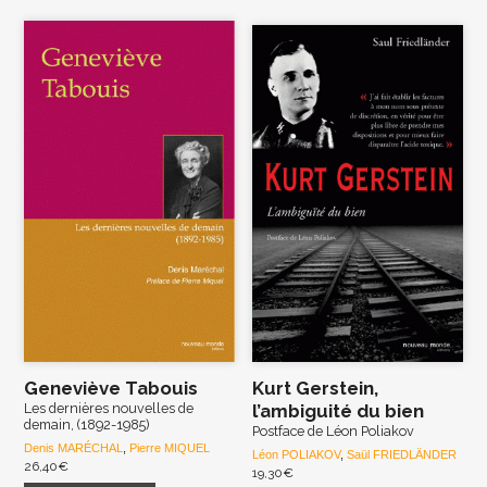
Geneviève Tabouis
Kurt Gerstein,
Les dernières nouvelles de
l’ambiguité du bien
demain, (1892-1985)
Postface de Léon Poliakov
Denis MARÉCHAL
,
Pierre MIQUEL
Léon POLIAKOV
,
Saül FRIEDLÄNDER
26,40
€
19,30
€