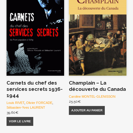
Carnets du chef des
Champlain – La
services secrets 1936-
découverte du Canada
1944
Caroline MONTEL-GLENISSON
25,50
€
Louis RIVET
,
Olivier FORCADE
,
Sébastien-Yves LAURENT
AJOUTER AU PANIER
39,60
€
VOIR LE LIVRE