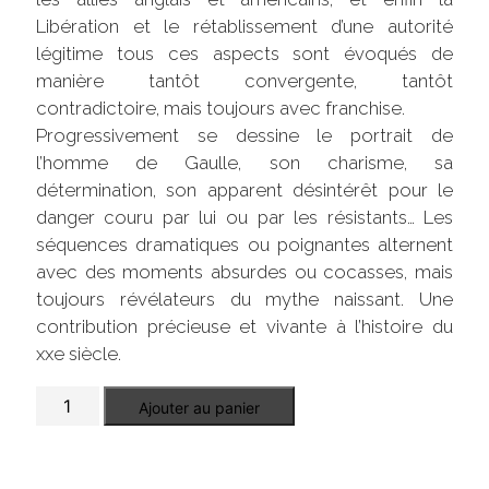
Libération et le rétablissement d’une autorité
légitime tous ces aspects sont évoqués de
manière tantôt convergente, tantôt
contradictoire, mais toujours avec franchise.
Progressivement se dessine le portrait de
l’homme de Gaulle, son charisme, sa
détermination, son apparent désintérêt pour le
danger couru par lui ou par les résistants… Les
séquences dramatiques ou poignantes alternent
avec des moments absurdes ou cocasses, mais
toujours révélateurs du mythe naissant. Une
contribution précieuse et vivante à l’histoire du
xxe siècle.
quantité
Ajouter au panier
de
Avec
de
Gaulle