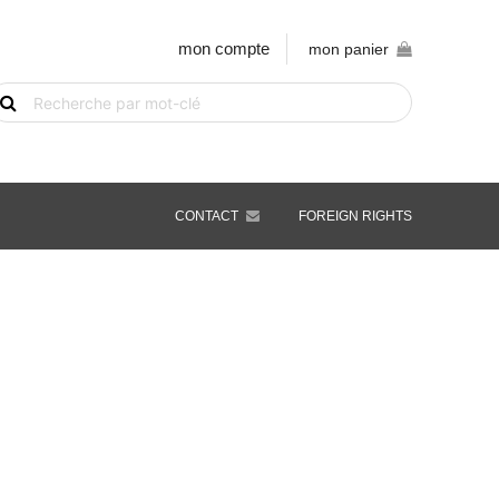
mon compte
mon panier
echerche
e
vre
ar
ot-
é
CONTACT
FOREIGN RIGHTS