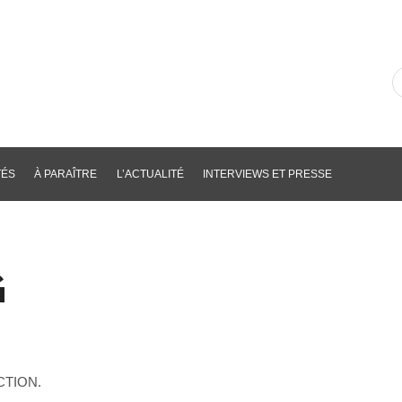
R
d
li
p
m
cl
TÉS
À PARAÎTRE
L’ACTUALITÉ
INTERVIEWS ET PRESSE
G
TION.