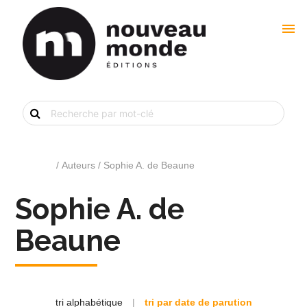
menu
Recherche
de
livre
par
mot-
clé
Accueil
/ Auteurs / Sophie A. de Beaune
Sophie A. de
Beaune
tri alphabétique
|
tri par date de parution