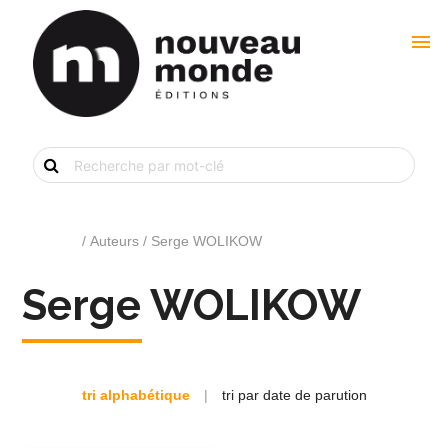
menu
Recherche
de
livre
par
mot-
clé
Accueil
/ Auteurs / Serge WOLIKOW
Serge WOLIKOW
tri alphabétique
|
tri par date de parution