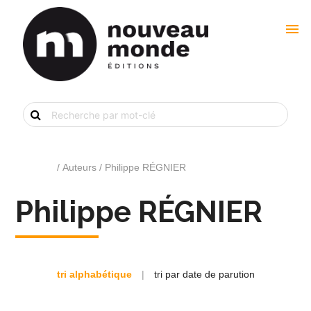
menu
Recherche
de
livre
par
mot-
clé
Accueil
/ Auteurs / Philippe RÉGNIER
Philippe RÉGNIER
tri alphabétique
|
tri par date de parution