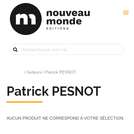
menu
Recherche
de
livre
par
mot-
clé
Accueil
/ Auteurs / Patrick PESNOT
Patrick PESNOT
AUCUN PRODUIT NE CORRESPOND À VOTRE SÉLECTION.