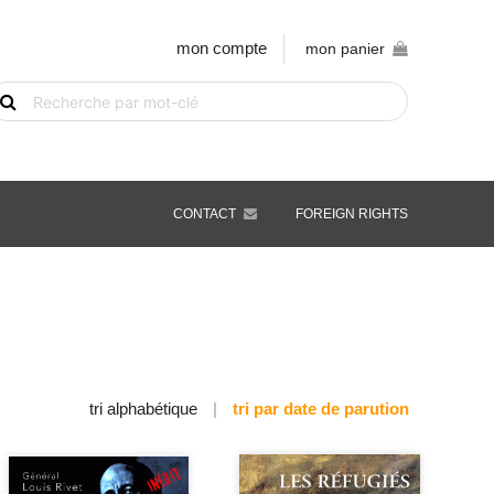
mon compte
mon panier
echerche
e
vre
ar
ot-
é
CONTACT
FOREIGN RIGHTS
tri alphabétique
|
tri par date de parution