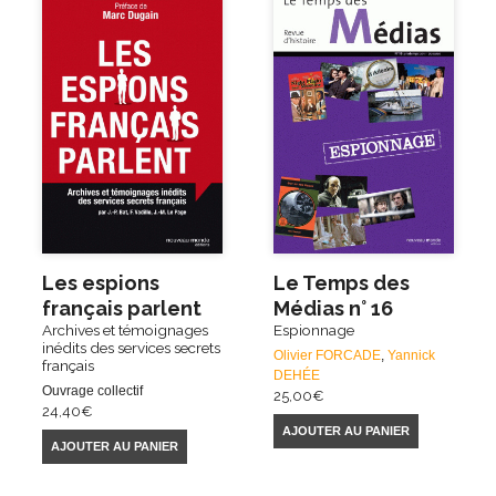
Les espions
Le Temps des
français parlent
Médias n° 16
Archives et témoignages
Espionnage
inédits des services secrets
Olivier FORCADE
,
Yannick
français
DEHÉE
Ouvrage collectif
25,00
€
24,40
€
AJOUTER AU PANIER
AJOUTER AU PANIER