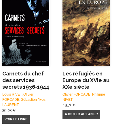
Carnets du chef
Les réfugiés en
des services
Europe du XVIe au
secrets 1936-1944
XXe siècle
Louis RIVET
,
Olivier
Olivier FORCADE
,
Philippe
FORCADE
,
Sébastien-Yves
NIVET
LAURENT
49,70
€
39,60
€
AJOUTER AU PANIER
VOIR LE LIVRE