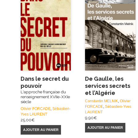
Dans le secret du
De Gaulle, les
pouvoir
services secrets
L'approche française du
et l’Algérie
renseignement XVIIe-XXIe
Constantin MELNIK
,
Olivier
siècle
FORCADE
,
Sébastien-Yves
Olivier FORCADE
,
Sébastien-
LAURENT
Yves LAURENT
9,90
€
25,00
€
AJOUTER AU PANIER
AJOUTER AU PANIER