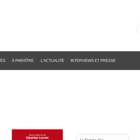
R
d
li
p
m
cl
TÉS
À PARAÎTRE
L’ACTUALITÉ
INTERVIEWS ET PRESSE