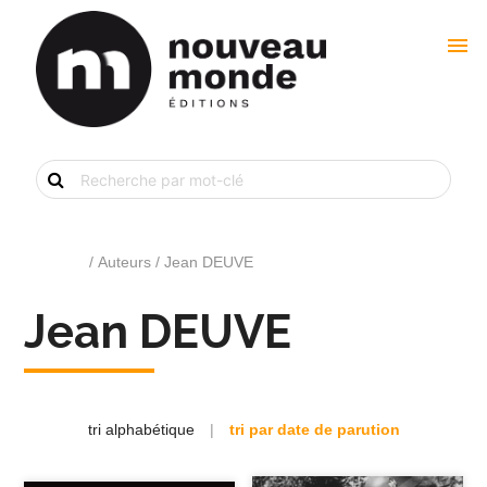
menu
Recherche
de
livre
par
mot-
clé
Accueil
/ Auteurs / Jean DEUVE
Jean DEUVE
tri alphabétique
|
tri par date de parution