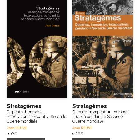
Stratagèmes
Stratagèmes
Duperies, tromperies,
Duperie, tromperie, intoxication,
intoxications pendant la Seconde
illusion pendant la Seconde
Guerre mondiale
Guerre mondiale
Jean DEUVE
Jean DEUVE
9,90
€
9,00
€