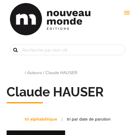
menu
Recherche
de
livre
par
mot-
clé
Accueil
/ Auteurs / Claude HAUSER
Claude HAUSER
tri alphabétique
|
tri par date de parution