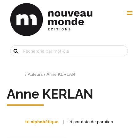
menu
Recherche
de
livre
par
mot-
clé
Accueil
/ Auteurs / Anne KERLAN
Anne KERLAN
tri alphabétique
|
tri par date de parution